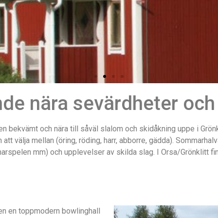
nde nära sevärdheter och 
en bekvämt och nära till såväl slalom och skidåkning uppe i Grönk
en att välja mellan (öring, röding, harr, abborre, gädda). Sommarha
narspelen mm) och upplevelser av skilda slag. I Orsa/Grönklitt 
ven en toppmodern bowlinghall