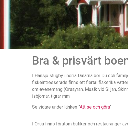
Bra & prisvärt boe
I Hansjö stugby i norra Dalarna bor Du och familj
fiskeintresserade finns ett flertal fiskerika vatt
om evenemang (Orsayran, Musik vid Siljan, Skin
isbjörnar, tigrar mm.
Se vidare under länken ”
Att se och göra
”
I Orsa finns förutom butiker och restauranger ä